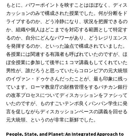
もとに、パワーポイントを映すことはほぼなく、ディス
カッションのみで構成された授業でした。何が分断をド
ライブするのか、どう冷静になり、状況を把握できるの
か、組織や個人はどこまでを対応する範囲として特定す
るのか、自分にどんなパワーがあり、どうレジリエンス
を発揮するのか、といった論点で構成されていました。
各授業には関連する有識者も呼ばれていたのですが、ほ
ぼ全授業に参加して後半に１コマ講義もしてくれていた
男性が、誰だろうと思っていたらコロンビアの元大統領
のイヴァン・ドゥケさんだったことが、最も印象に残っ
ています。ローマ教皇庁の財務管理をするバチカン銀行
の改革プロセスについてディスカッションをファシって
いたのですが、ものすごいテンポ良くバンバン学生に発
言を促しながらディスカッションベースの講義を回せる
元大統領、というのが非常に新鮮でした。
People, State, and Planet: An Integrated Approach to