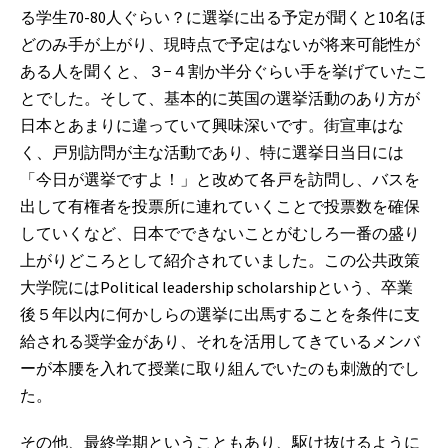
る学生70-80人ぐらい？に選挙に出る予定が聞くと10名ほ
どのみ手が上がり、現時点で予定はないが将来可能性が
ある人を聞くと、３−４割か半分ぐらい手を挙げていたこ
とでした。そして、基本的に英国の選挙活動のあり方が
日本とあまりに違っていて興味深いです。街宣車はな
く、戸別訪問が主な活動であり、特に選挙日当日には
「今日が選挙ですよ！」と改めて各戸を訪問し、バスを
出して有権者を投票所に連れていくことで投票数を確保
していくなど、日本でできないことがむしろ一番の盛り
上がりどころとして紹介されていました。この公共政策
大学院にはPolitical leadership scholarshipという、卒業
後５年以内に何かしらの選挙に出馬することを条件に支
給される奨学金があり、それを活用してきているメンバ
ーが本腰を入れて授業に取り組んでいたのも刺激的でし
た。
その他、最終学期ということもあり、駆け抜けるように