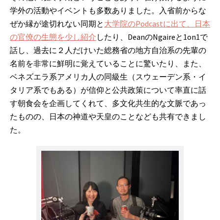
学外の活動やイベントも多数ありました。入省前からな
ぜか縁が途切れない同期と
大学院のPodcastに出て、日本
の官僚の生態を少し紹介
したり、DeanのNgaireと1on1で
話し、過去に２人だけいた総務省の地方自治系の先輩の
名前を非常に鮮明に覚えていることに驚いたり、また、
ベネズエラ系アメリカ人の同級生（スウェーデン系・イ
タリア系でもある）が信仰と公共政策について率直に話
す朝食会を企画してくれて、多文化共生的な文脈であっ
たものの、日本の神道や天皇のことなども共有できまし
た。