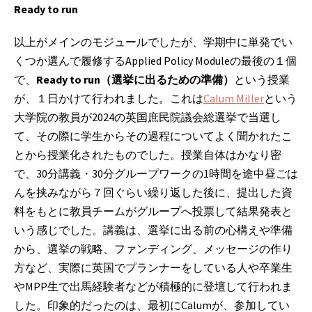
Ready to run
以上がメインのモジュールでしたが、学期中に単発でい
くつか選んで履修するApplied Policy Moduleの最後の１個
で、
Ready to run（選挙に出るための準備）
という授業
が、１日かけて行われました。これは
Calum Miller
という
大学院の教員が2024の英国庶民院議会総選挙で当選し
て、その際に学生からその過程についてよく聞かれたこ
とから授業化されたものでした。授業自体はかなり密
で、30分講義・30分グループワークの1時間を途中昼ごは
んを挟みながら７回ぐらい繰り返した後に、提出した資
料をもとに教員チームがグループへ投票して結果発表と
いう感じでした。講義は、選挙に出る前の心構えや準備
から、選挙の戦略、ファンディング、メッセージの作り
方など、実際に英国でプランナーをしている人や卒業生
やMPP生で出馬経験者などが積極的に登壇して行われま
した。印象的だったのは、最初にCalumが、参加してい