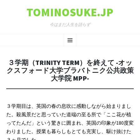
TOMINOSUKE.JP
今はまだ人生を語らず
コンテンツへ移動
メ
ニ
３学期（TRINITY TERM）を終えて -オッ
ュ
クスフォード大学ブラバトニク公共政策
大学院 MPP-
ー
３学期目は、英国の春の息吹に感動しながら始まりまし
た。殺風景だと思っていた道端の至る所で「ここ花が植
ってたんだ」という驚きに囲まれ、英国の印象が180度変
わりました。授業も暮らしもとても充実し、駆け抜けた
３ヶ月でした。