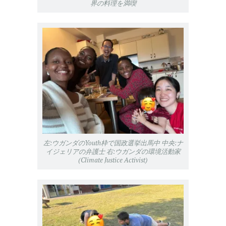
界の料理を満喫
左:ウガンダのYouth枠で国政選挙出馬中 中央:ナ
イジェリアの弁護士 右:ウガンダの環境活動家
(Climate Justice Activist)