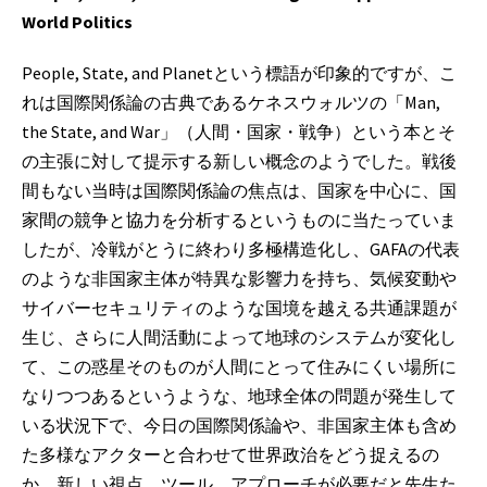
World Politics
People, State, and Planetという標語が印象的ですが、こ
れは国際関係論の古典であるケネスウォルツの「Man,
the State, and War」（人間・国家・戦争）という本とそ
の主張に対して提示する新しい概念のようでした。戦後
間もない当時は国際関係論の焦点は、国家を中心に、国
家間の競争と協力を分析するというものに当たっていま
したが、冷戦がとうに終わり多極構造化し、GAFAの代表
のような非国家主体が特異な影響力を持ち、気候変動や
サイバーセキュリティのような国境を越える共通課題が
生じ、さらに人間活動によって地球のシステムが変化し
て、この惑星そのものが人間にとって住みにくい場所に
なりつつあるというような、地球全体の問題が発生して
いる状況下で、今日の国際関係論や、非国家主体も含め
た多様なアクターと合わせて世界政治をどう捉えるの
か、新しい視点、ツール、アプローチが必要だと先生た