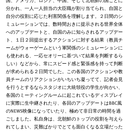
国、アメリカ、ロシア、中国、そして北朝鮮の国ごとに
分かれ、一人一人担当の大臣職が割り当てられ、自国と
自分の役割に応じた利害関係を理解します。２日間のシ
ミュレーションでは、数時間おきに提示される世界全体
へのアップデートと、自国のみに知らされるアップデー
ト、１日２回提出するアクションに対する結果（教員チ
ームがウォーゲームという軍関係のシミュレーションに
も使われる、一応セオリーに基づいて結果を判断するら
しい）などから、常にスピード感と緊張感を持って判断
が求められる２日間でした。この各国のアクションや教
員チームのリアクションがいちいち凝ってて、記者会見
を行うとするならスタジオに大統領役の学生が向かい、
各国のミーティングルームに起これているディスプレイ
に実際に生中継されたり、各回のアップデートはBBC風
のNEWS映像になっていたり、極めて非日常の時間を過
ごしました。私自身は、北朝鮮のトップの役割を与えら
れてしまい、災難ばかりでとても面白くなる立場だった