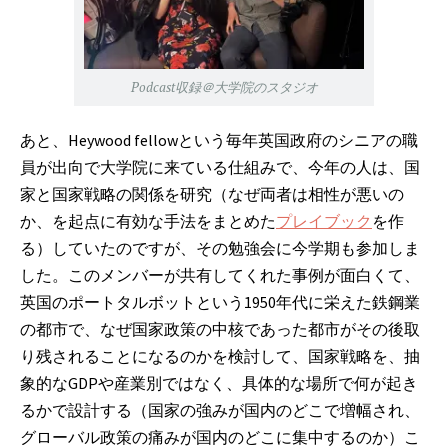
Podcast収録＠大学院のスタジオ
あと、Heywood fellowという毎年英国政府のシニアの職
員が出向で大学院に来ている仕組みで、今年の人は、国
家と国家戦略の関係を研究（なぜ両者は相性が悪いの
か、を起点に有効な手法をまとめた
プレイブック
を作
る）していたのですが、その勉強会に今学期も参加しま
した。このメンバーが共有してくれた事例が面白くて、
英国のポートタルボットという1950年代に栄えた鉄鋼業
の都市で、なぜ国家政策の中核であった都市がその後取
り残されることになるのかを検討して、国家戦略を、抽
象的なGDPや産業別ではなく、具体的な場所で何が起き
るかで設計する（国家の強みが国内のどこで増幅され、
グローバル政策の痛みが国内のどこに集中するのか）こ