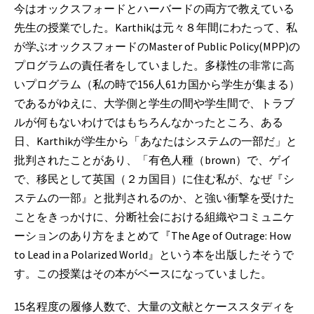
今はオックスフォードとハーバードの両方で教えている
先生の授業でした。Karthikは元々８年間にわたって、私
が学ぶオックスフォードのMaster of Public Policy(MPP)の
プログラムの責任者をしていました。多様性の非常に高
いプログラム（私の時で156人61カ国から学生が集まる）
であるがゆえに、大学側と学生の間や学生間で、トラブ
ルが何もないわけではもちろんなかったところ、ある
日、Karthikが学生から「あなたはシステムの一部だ」と
批判されたことがあり、「有色人種（brown）で、ゲイ
で、移民として英国（２カ国目）に住む私が、なぜ『シ
ステムの一部』と批判されるのか、と強い衝撃を受けた
ことをきっかけに、分断社会における組織やコミュニケ
ーションのあり方をまとめて『The Age of Outrage: How
to Lead in a Polarized World』という本を出版したそうで
す。この授業はその本がベースになっていました。
15名程度の履修人数で、大量の文献とケーススタディを