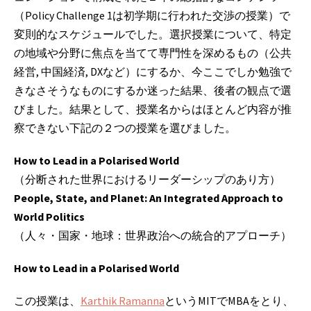
（Policy Challenge 1は初学期に行われた交渉の授業）で
変則的なスケジュールでした。選択授業について、特定
の地域や分野に焦点を当てて専門性を深めるもの（公共
経営, 中国経済, DXなど）にするか、今ここでしか勉強で
きなさそうなものにするか迷った結果、後者の観点で選
びました。結果として、授業名からはほとんど内容が推
察できない下記の２つの授業を選びました。
How to Lead in a Polarised World
（分断された世界におけるリーダーシップのあり方）
People, State, and Planet: An Integrated Approach to
World Politics
（人々・国家・地球：世界政治への統合的アプローチ）
How to Lead in a Polarised World
この授業は、
Karthik Ramanna
というMITでMBAをとり、