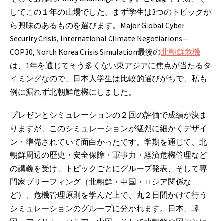
してこの１年の山場でした。
まず学生は3つのトピックか
ら興味のあるものを選びます。
Major Global Cyber
Security Crisis, International Climate Negotiations—
COP30, North Korea Crisis Simulation
最後の
北朝鮮危機
は、1年を通じてそう多くない東アジアに焦点が当たるタ
イミングなので、日本人学生は比較的選びがちで、私も
例に漏れず北朝鮮危機にしました。
プレゼンとシミュレーションの２回の評価で成績が決ま
りますが、このシミュレーションが猛烈に細かくデザイ
ン・準備されていて面白かったです。
学期を通じて、北
朝鮮周辺の歴史・安全保障・軍事力・経済危機管理など
の講義を受け、トピックごとにグループ発表、そして専
門家ブリーフィング（北朝鮮・中国・ロシア関係な
ど）、
危機管理原則を学んだ上で、丸２日間かけて行う
シミュレーションのグループに分かれます。
日本、韓