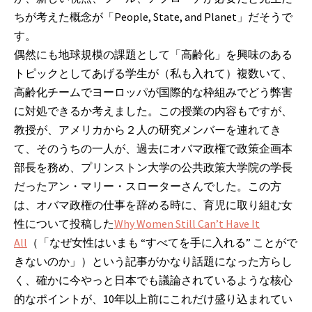
ちが考えた概念が「People, State, and Planet」だそうで
す。
偶然にも地球規模の課題として「高齢化」を興味のある
トピックとしてあげる学生が（私も入れて）複数いて、
高齢化チームでヨーロッパが国際的な枠組みでどう弊害
に対処できるか考えました。この授業の内容もですが、
教授が、アメリカから２人の研究メンバーを連れてき
て、そのうちの一人が、過去にオバマ政権で政策企画本
部長を務め、プリンストン大学の公共政策大学院の学長
だったアン・マリー・スローターさんでした。この方
は、オバマ政権の仕事を辞める時に、育児に取り組む女
性について投稿した
Why Women Still Can’t Have It
All
（「なぜ女性はいまも “すべてを手に入れる” ことがで
きないのか」）という記事がかなり話題になった方らし
く、確かに今やっと日本でも議論されているような核心
的なポイントが、10年以上前にこれだけ盛り込まれてい