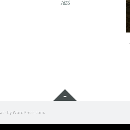
雑感
ウ
ィ
ジ
ratr by
WordPress.com
.
ェ