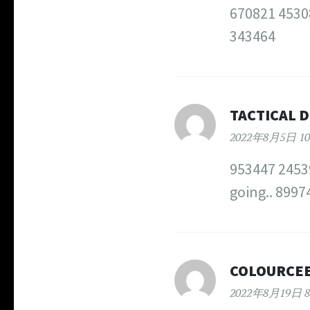
670821 453083
343464
TACTICAL 
2022年8月5日 10
953447 24539
going.. 8997
COLOURCE
2022年8月19日 8