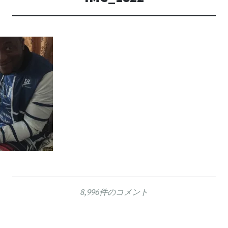
8,996件のコメント