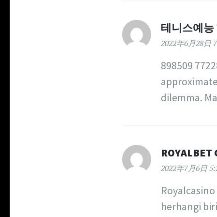
테니스예능 
2022年6月28日 7
898509 77228
approximatel
dilemma. May
ROYALBET 
2022年7月6日 5:
Royalcasino
herhangi biri