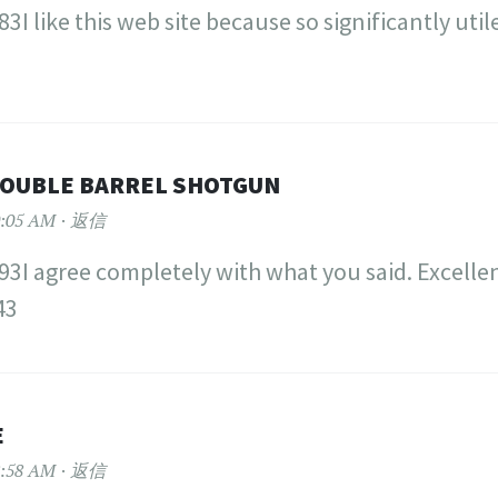
I like this web site because so significantly utile
DOUBLE BARREL SHOTGUN
:05 AM
返信
3I agree completely with what you said. Excellent
43
E
:58 AM
返信