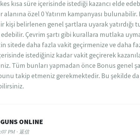
s kısa süre içerisinde istediği kazancı elde edebi
or alanına özel 0 Yatırım kampanyası bulunabili
ir kişi belirlenen genel şartlara uyarak yatırdığı
 edebilir. Çevrim şartı gibi kurallara mutlaka uym
zin sitede daha fazla vakit geçirmenize ve daha f
içerisinde istediğiniz kadar vakit geçirerek kazan
iniz. Tüm bunları yapmadan önce Bonus genel şar
bunu takip etmeniz gerekmektedir. Bu şekilde da
lirsiniz.
 GUNS ONLINE
:07 PM
返信